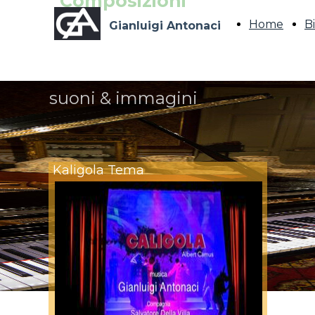
Composizioni
Home
B
Gianluigi Antonaci
suoni & immagini
Kaligola Tema